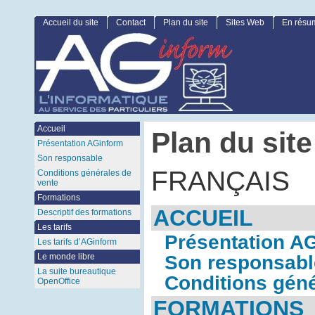
Accueil du site
Contact
Plan du site
Sites Web
En résu
Accueil
Plan du site
Présentation AGinform
Son responsable
FRANÇAIS
Conditions générales de
vente
Formations
ACCUEIL
Descriptif des formations
Les tarifs
Présentation A
Les tarifs d’AGinform
Son responsabl
Le monde libre
La suite bureautique
Conditions géné
OpenOffice
FORMATIONS