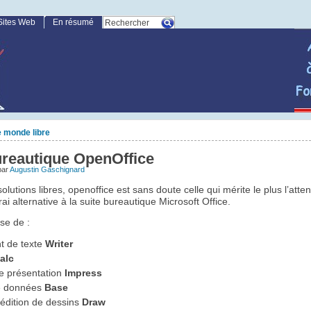
Sites Web
En résumé
 monde libre
ureautique OpenOffice
par
Augustin Gaschignard
olutions libres, openoffice est sans doute celle qui mérite le plus l’atten
ai alternative à la suite bureautique Microsoft Office.
se de :
t de texte
Writer
alc
e présentation
Impress
e données
Base
d’édition de dessins
Draw