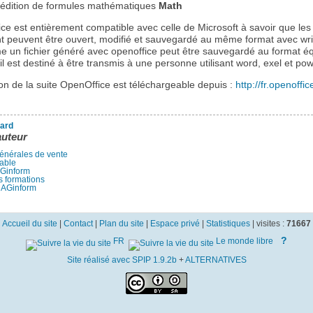
d’édition de formules mathématiques
Math
ce est entièrement compatible avec celle de Microsoft à savoir que les 
t peuvent être ouvert, modifié et sauvegardé au même format avec writ
 un fichier généré avec openoffice peut être sauvegardé au format éq
’il est destiné à être transmis à une personne utilisant word, exel et po
on de la suite OpenOffice est téléchargeable depuis :
http://fr.openoffic
ard
auteur
énérales de vente
able
AGinform
s formations
 AGinform
Accueil du site
|
Contact
|
Plan du site
|
Espace privé
|
Statistiques
|
visites :
71667
?
FR
Le monde libre
Site réalisé avec SPIP 1.9.2b
+
ALTERNATIVES