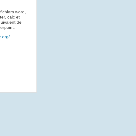
fichiers word,
er, calc et
uivalent de
werpoint.
e.org/