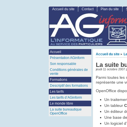
Accueil du site
Contact
Plan du site
Accueil
Accueil du site
Le
>
Présentation AGinform
La suite b
Son responsable
jeudi 11 octobre 2007 
Conditions générales de
vente
Parmi toutes les s
Formations
représente une vr
Descriptif des formations
OpenOffice dispo
Les tarifs
Les tarifs d’AGinform
Un traitemen
Le monde libre
Un tableur
C
La suite bureautique
Un éditeur d
OpenOffice
Une base d
Un logiciel 