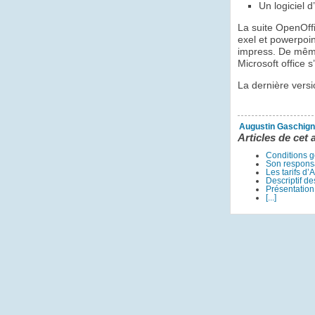
Un logiciel 
La suite OpenOffi
exel et powerpoin
impress. De même
Microsoft office s
La dernière versi
Augustin Gaschign
Articles de cet 
Conditions g
Son respons
Les tarifs d’
Descriptif de
Présentation
[...]