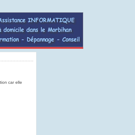
AGinform,
assistance
informatique
à
domicile
dans
tion car elle
le
morbihan