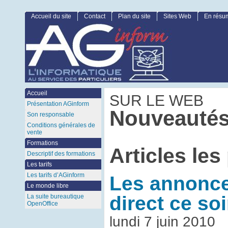
Accueil du site
Contact
Plan du site
Sites Web
En résu
Accueil
SUR LE WEB
Présentation AGinform
Nouveautés
Son responsable
Conditions générales de
vente
Formations
Articles les
Descriptif des formations
Les tarifs
Les tarifs d’AGinform
Les annonce
Le monde libre
direct ce soi
La suite bureautique
OpenOffice
lundi 7 juin 2010