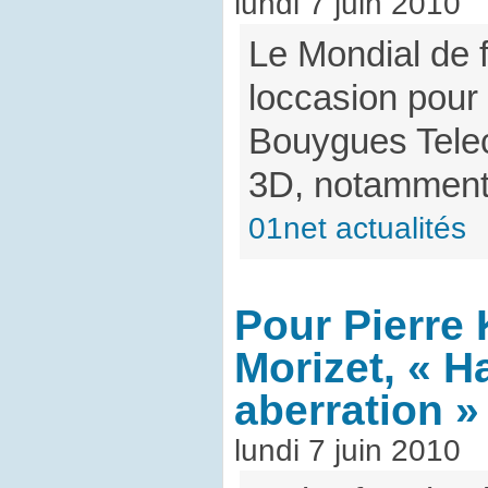
lundi 7 juin 2010
Le Mondial de f
loccasion pour
Bouygues Telec
3D, notamment s
01net actualités
Pour Pierre
Morizet, « H
aberration »
lundi 7 juin 2010