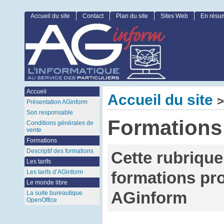
Accueil du site
Contact
Plan du site
Sites Web
En résu
Accueil
Accueil du site
>
Présentation AGinform
Son responsable
Formations
Conditions générales de
vente
Formations
Descriptif des formations
Cette rubrique
Les tarifs
Les tarifs d’AGinform
formations pr
Le monde libre
AGinform
La suite bureautique
OpenOffice