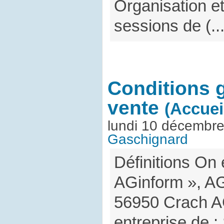
Organisation e
sessions de (..
Conditions 
vente
(Accuei
lundi 10 décembr
Gaschignard
Définitions On 
AGinform », AG
56950 Crach A
entreprise de :