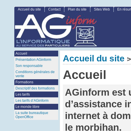
Accueil du site
Contact
Plan du site
Sites Web
En résu
Accueil
Accueil du site
>
Présentation AGinform
Son responsable
Accueil
Conditions générales de
vente
Formations
Descriptif des formations
AGinform est 
Les tarifs
Les tarifs d’AGinform
d’assistance i
Le monde libre
internet à dom
La suite bureautique
OpenOffice
le morbihan.