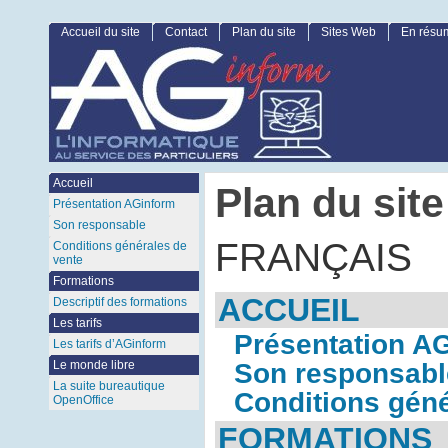
Accueil du site
Contact
Plan du site
Sites Web
En résu
Accueil
Plan du site
Présentation AGinform
Son responsable
FRANÇAIS
Conditions générales de
vente
Formations
ACCUEIL
Descriptif des formations
Les tarifs
Présentation A
Les tarifs d’AGinform
Son responsabl
Le monde libre
La suite bureautique
Conditions géné
OpenOffice
FORMATIONS