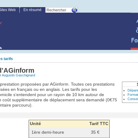
Sites Web
En résumé
s tarifs
 d’AGinform
ar
Augustin Gaschignard
de prestation proposées par AGinform. Toutes ces prestations
isées en français ou en anglais. Les tarifs pour les
Dépan
domicile s’entendent pour un rayon de 10 km autour de
Format
Consei
un coût supplémentaire de déplacement sera demandé (0€75
taire parcouru).
Unité
Tarif TTC
1ère demi-heure
35 €