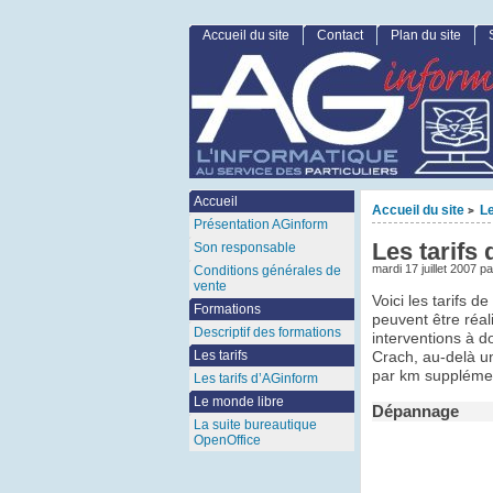
Accueil du site
Contact
Plan du site
Accueil
Accueil du site
Le
>
Présentation AGinform
Les tarifs
Son responsable
mardi 17 juillet 2007 p
Conditions générales de
vente
Voici les tarifs 
Formations
peuvent être réal
Descriptif des formations
interventions à 
Les tarifs
Crach, au-delà 
par km supplémen
Les tarifs d’AGinform
Le monde libre
Dépannage
La suite bureautique
OpenOffice