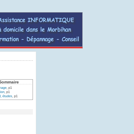
AGinform,
assistance
informatique
à
domicile
dans
Sommaire
le
nage
, p1
morbihan
ion
, p1
l, études
, p1