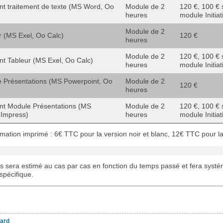
nt traitement de texte (MS Word, Oo
Module de 2
120 €, 100 € s
heures
module Initiat
Module de 2
ur (MS Exel, Oo Calc)
120 €
heures
Module de 2
120 €, 100 € s
t Tableur (MS Exel, Oo Calc)
heures
module Initiat
le Présentations (MS Powerpoint, Oo
Module de 2
120 €
heures
nt Module Présentations (MS
Module de 2
120 €, 100 € s
 Impress)
heures
module Initiat
mation imprimé : 6€ TTC pour la version noir et blanc, 12€ TTC pour la
es sera estimé au cas par cas en fonction du temps passé et fera syst
 spécifique.
ard