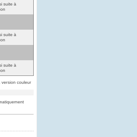
i suite à
ion
i suite à
ion
i suite à
ion
 version couleur
ématiquement