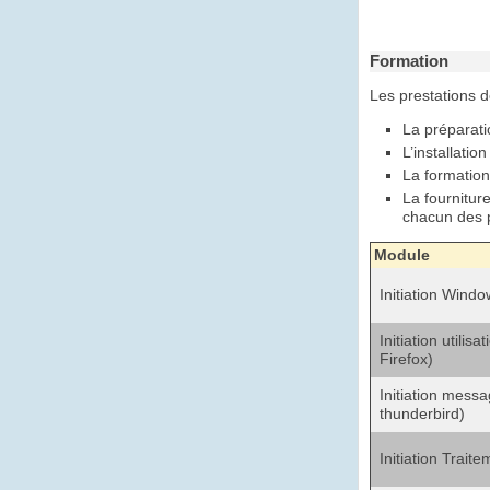
Formation
Les prestations d
La préparat
L’installatio
La formation
La fournitur
chacun des p
Module
Initiation Windo
Initiation utilisa
Firefox)
Initiation messa
thunderbird)
Initiation Trai