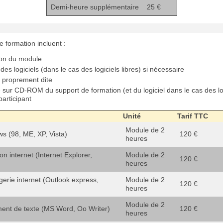
Demi-heure supplémentaire
25 €
e formation incluent :
ion du module
n des logiciels (dans le cas des logiciels libres) si nécessaire
 proprement dite
e sur CD-ROM du support de formation (et du logiciel dans le cas des log
articipant
Unité
Tarif TTC
Module de 2
ws (98, ME, XP, Vista)
120 €
heures
tion internet (Internet Explorer,
Module de 2
120 €
heures
gerie internet (Outlook express,
Module de 2
120 €
heures
Module de 2
tement de texte (MS Word, Oo Writer)
120 €
heures