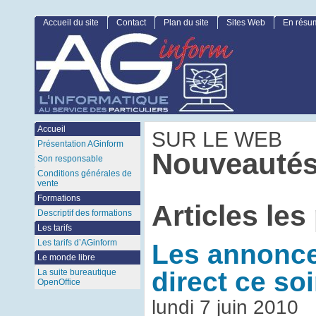
Accueil du site
Contact
Plan du site
Sites Web
En résu
Accueil
SUR LE WEB
Présentation AGinform
Nouveautés
Son responsable
Conditions générales de
vente
Formations
Articles les
Descriptif des formations
Les tarifs
Les tarifs d’AGinform
Les annonce
Le monde libre
direct ce soi
La suite bureautique
OpenOffice
lundi 7 juin 2010