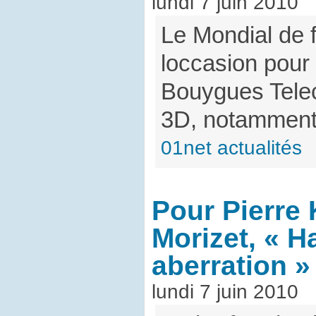
lundi 7 juin 2010
Le Mondial de f
loccasion pour
Bouygues Telec
3D, notamment s
01net actualités
Pour Pierre
Morizet, « H
aberration »
lundi 7 juin 2010