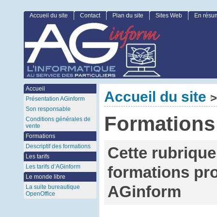
Accueil du site
Contact
Plan du site
Sites Web
En résu
Accueil
Accueil du site
>
Présentation AGinform
Son responsable
Formations
Conditions générales de
vente
Formations
Descriptif des formations
Cette rubrique
Les tarifs
Les tarifs d’AGinform
formations pr
Le monde libre
AGinform
La suite bureautique
OpenOffice