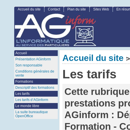
Accueil du site
Contact
Plan du site
Sites Web
En résu
Accueil
Accueil du site
>
Présentation AGinform
Son responsable
Les tarifs
Conditions générales de
vente
Formations
Descriptif des formations
Cette rubrique
Les tarifs
Les tarifs d’AGinform
prestations p
Le monde libre
AGinform : Dé
La suite bureautique
OpenOffice
Formation - C