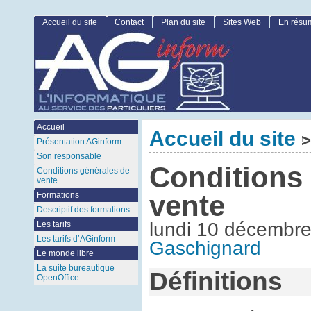
Accueil du site
Contact
Plan du site
Sites Web
En résu
Accueil
Accueil du site
>
Présentation AGinform
Son responsable
Conditions
Conditions générales de
vente
vente
Formations
Descriptif des formations
lundi 10 décembr
Les tarifs
Les tarifs d’AGinform
Gaschignard
Le monde libre
La suite bureautique
Définitions
OpenOffice