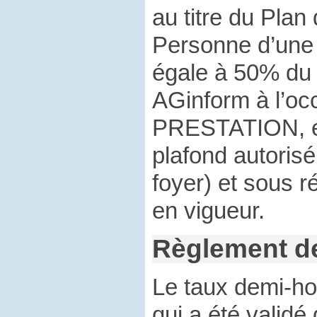
au titre du Plan
Personne d’une 
égale à 50% du 
AGinform à l’oc
PRESTATION, et 
plafond autoris
foyer) et sous r
en vigueur.
Règlement de
Le taux demi-hor
qui a été valid