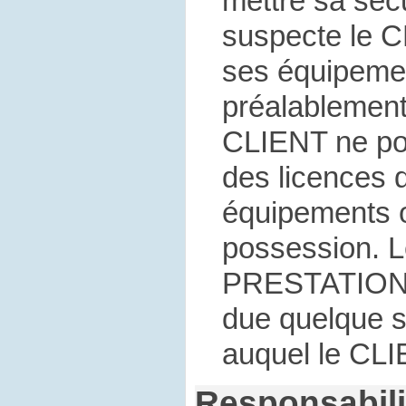
mettre sa sécu
suspecte le C
ses équipemen
préalablement 
CLIENT ne po
des licences d
équipements o
possession. L
PRESTATION 
due quelque 
auquel le CLI
Responsabili