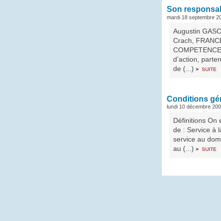
Son responsa
mardi 18 septembre 2
Augustin GASC
Crach, FRANCE 
COMPETENCES G
d’action, parte
de (...)
suite
>
Conditions gé
lundi 10 décembre 20
Définitions On
de : Service à 
service au domi
au (...)
suite
>