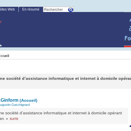
Sites Web
En résumé
cueil
ne société d’assistance informatique et internet à domicile opéra
AGinform
(Accueil)
ugustin Gaschignard
e société d’assistance informatique et internet à domicile opérant
han.
suite
>