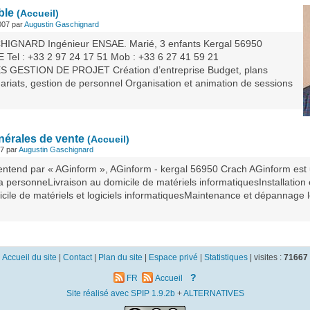
ble
(Accueil)
007 par
Augustin Gaschignard
HIGNARD Ingénieur ENSAE. Marié, 3 enfants Kergal 56950
Tel : +33 2 97 24 17 51 Mob : +33 6 27 41 59 21
ESTION DE PROJET Création d’entreprise Budget, plans
nariats, gestion de personnel Organisation et animation de sessions
nérales de vente
(Accueil)
07 par
Augustin Gaschignard
 entend par « AGinform », AGinform - kergal 56950 Crach AGinform est 
la personneLivraison au domicile de matériels informatiquesInstallation
cile de matériels et logiciels informatiquesMaintenance et dépannage l
Accueil du site
|
Contact
|
Plan du site
|
Espace privé
|
Statistiques
|
visites :
71667
?
FR
Accueil
Site réalisé avec SPIP 1.9.2b
+
ALTERNATIVES