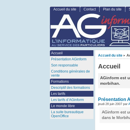
Accueil du site
Contact
Plan du site
Accueil
Accueil du site
Ac
>
Présentation AGinform
Accueil
Son responsable
Conditions générales de
vente
AGinform est u
Formations
morbihan.
Descriptif des formations
Les tarifs
Présentation 
Les tarifs d’AGinform
jeudi 28 juin 2007 par
A
Le monde libre
La suite bureautique
AGinform est un
OpenOffice
dans le Morbi