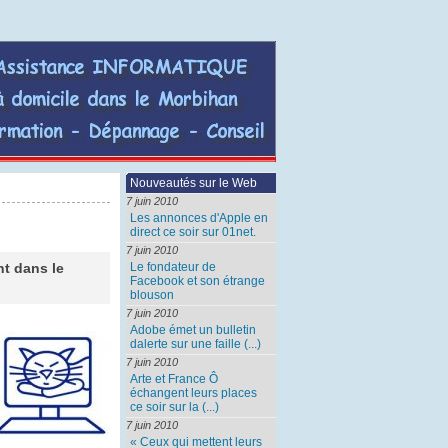
AGinform,
assistance
informatique
Nouveautés sur le Web
à
7 juin 2010
Les annonces d'Apple en
domicile
direct ce soir sur 01net.
7 juin 2010
dans
Le fondateur de
nt dans le
le
Facebook et son étrange
blouson
morbihan
7 juin 2010
Adobe émet un bulletin
dalerte sur une faille (...)
7 juin 2010
Arte et France Ô
échangent leurs places
ce soir sur la (...)
7 juin 2010
« Ceux qui mettent leurs