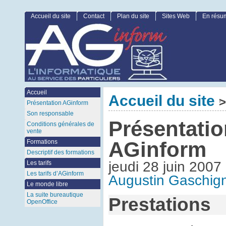
Accueil du site
Contact
Plan du site
Sites Web
En résu
Accueil
Accueil du site
>
Présentation AGinform
Son responsable
Présentatio
Conditions générales de
vente
AGinform
Formations
Descriptif des formations
jeudi 28 juin 2007
Les tarifs
Les tarifs d’AGinform
Augustin Gaschig
Le monde libre
La suite bureautique
Prestations
OpenOffice