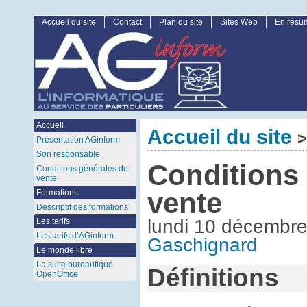
Accueil du site
Contact
Plan du site
Sites Web
En résu
Accueil
Accueil du site
>
Présentation AGinform
Son responsable
Conditions
Conditions générales de
vente
vente
Formations
Descriptif des formations
lundi 10 décembr
Les tarifs
Les tarifs d’AGinform
Gaschignard
Le monde libre
La suite bureautique
Définitions
OpenOffice