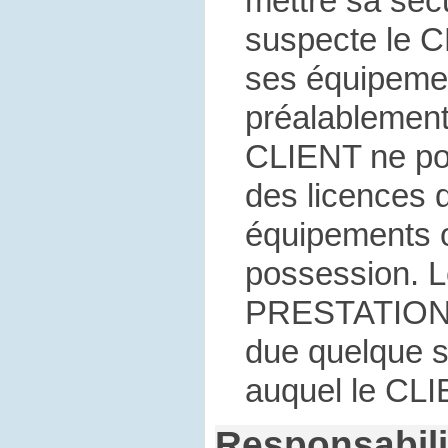
mettre sa sécu
suspecte le C
ses équipemen
préalablement 
CLIENT ne po
des licences d
équipements o
possession. L
PRESTATION 
due quelque 
auquel le CLI
Responsabili