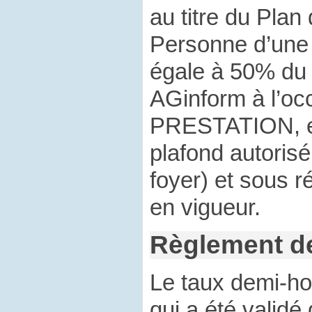
au titre du Plan
Personne d’une 
égale à 50% du 
AGinform à l’oc
PRESTATION, et 
plafond autoris
foyer) et sous r
en vigueur.
Règlement de
Le taux demi-hor
qui a été valid